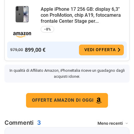
Apple iPhone 17 256 GB: display 6,3"
con ProMotion, chip A19, fotocamera
frontale Center Stage per...
−8%
899,00 €
979,00
VEDI OFFERTA
In qualità di Affiliato Amazon, iPhoneItalia riceve un guadagno dagli
acquisti idonei.
OFFERTE AMAZON DI OGGI
Commenti
3