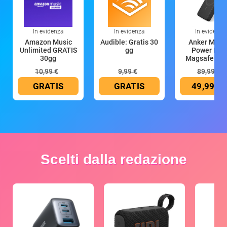
In evidenza
In evidenza
In evidenza
Amazon Music
Audible: Gratis 30
Anker Mag
Unlimited GRATIS
gg
Power Ban
30gg
Magsafe 10
mAh
10,99 €
9,99 €
89,99 €
GRATIS
GRATIS
49,99 €
Scelti dalla redazione