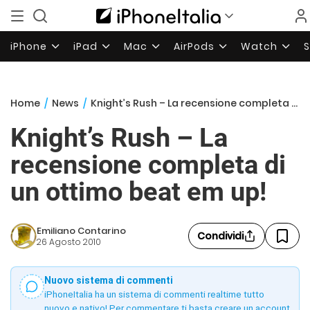
iPhone
iPad
Mac
AirPods
Watch
Home
/
News
/
Knight’s Rush – La recensione completa di un ottimo beat em up!
Knight’s Rush – La
recensione completa di
un ottimo beat em up!
Emiliano Contarino
Condividi
26 Agosto 2010
Nuovo sistema di commenti
iPhoneItalia ha un sistema di commenti realtime tutto
nuovo e nativo! Per commentare ti basta creare un account