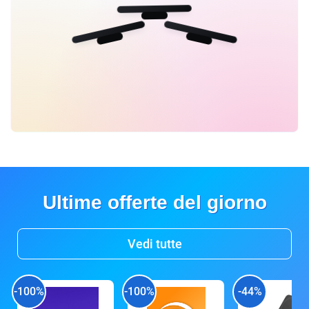
Ultime offerte del giorno
Vedi tutte
-100%
-100%
-44%