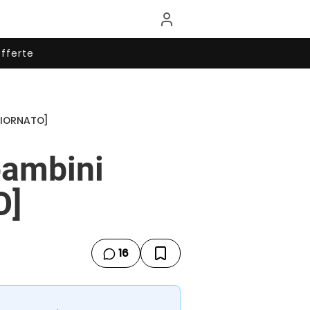
fferte
GGIORNATO]
 bambini
O]
16