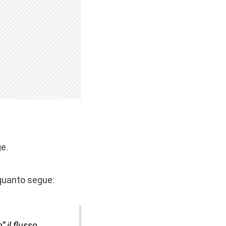
ge.
 quanto segue:
 il flusso