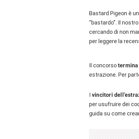
Bastard Pigeon
è un
“bastardo”. Il nostro
cercando di non manc
per leggere la recen
Il concorso
termina
estrazione. Per par
I
vincitori dell’estr
per usufruire dei co
guida su come crear