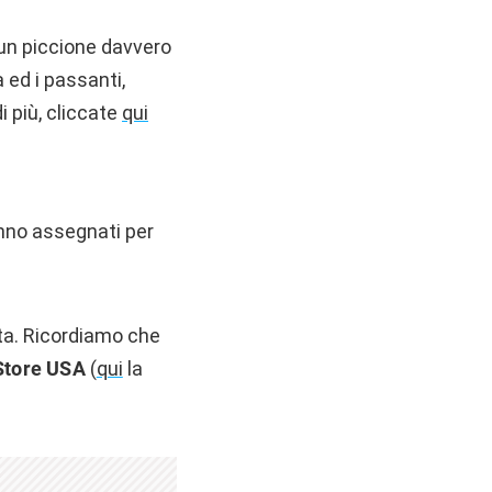
 un piccione davvero
a ed i passanti,
i più, cliccate
qui
ranno assegnati per
ta. Ricordiamo che
Store USA
(
qui
la