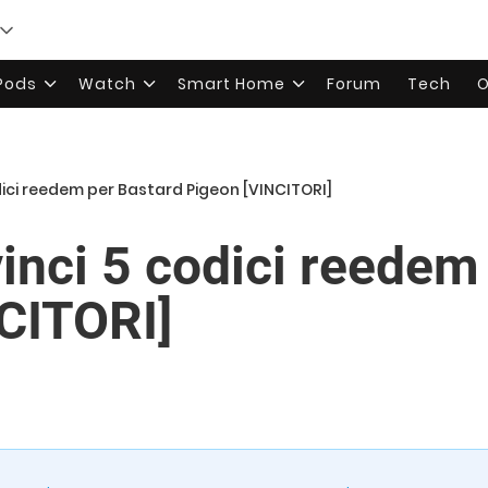
rPods
Watch
Smart Home
Forum
Tech
O
dici reedem per Bastard Pigeon [VINCITORI]
nci 5 codici reedem
CITORI]