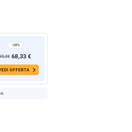
−28%
68,33 €
95,08
VEDI OFFERTA
ei.