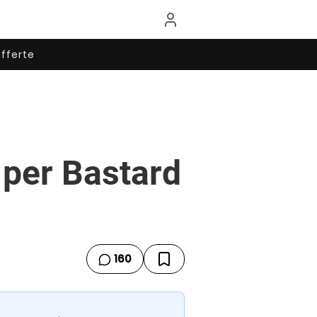
fferte
 per Bastard
160