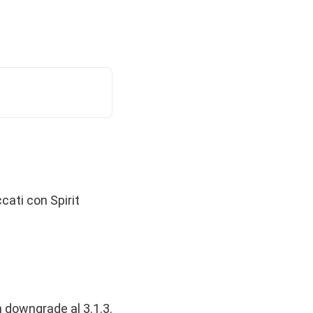
cati con Spirit
 downgrade al 3.1.3
.