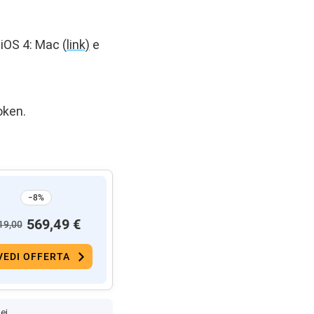
iOS 4: Mac (
link)
e
oken.
−8%
569,49 €
19,00
VEDI OFFERTA
ei.