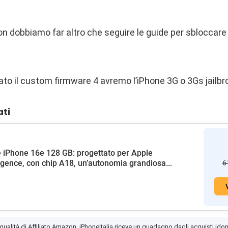
n dobbiamo far altro che seguire le guide per sbloccare 
inato il custom firmware 4 avremo l’iPhone 3G o 3Gs jailbr
ati
 iPhone 16e 128 GB: progettato per Apple
ligence, con chip A18, un’autonomia grandiosa...
6
 qualità di Affiliato Amazon, iPhoneItalia riceve un guadagno dagli acquisti idon