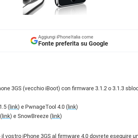
Aggiungi
iPhoneItalia come
Fonte preferita su Google
one 3GS (vecchio iBoot) con firmware 3.1.2 o 3.1.3 sbloc
.5 (
link
) e PwnageTool 4.0 (
link
)
(
link
) e SnowBreeze (
link
)
 il vostro iPhone 3GS al firmware 4.0 dovrete
eseguire un