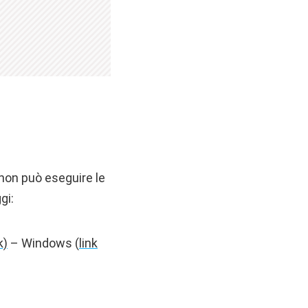
 non può eseguire le
gi:
k)
– Windows (
link