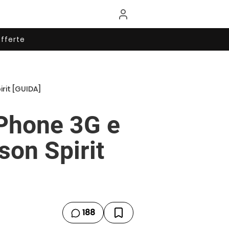
fferte
irit [GUIDA]
 iPhone 3G e
on Spirit
188