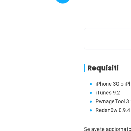
Requisiti
iPhone 3G o iPh
iTunes 9.2
PwnageTool 3.1
Redsn0w 0.9.4 
Se avete aggiornato