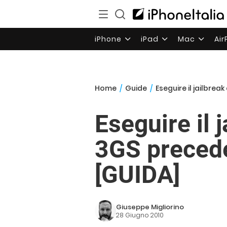
iPhone
iPad
Mac
Ai
Home
/
Guide
/
Eseguire il jailbre
Eseguire il 
3GS precede
[GUIDA]
Giuseppe Migliorino
28 Giugno 2010