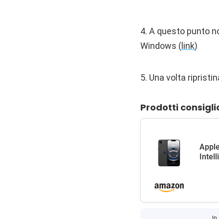
4. A questo punto no
Windows (
link
)
5. Una volta riprist
Prodotti consigli
Apple
Intel
In