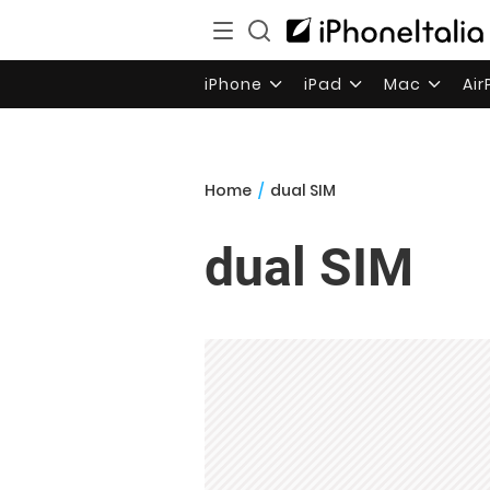
iPhone
iPad
Mac
Ai
Home
/
dual SIM
dual SIM