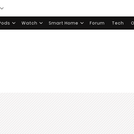
rPods
Watch
Smart Home
Forum
Tech
O