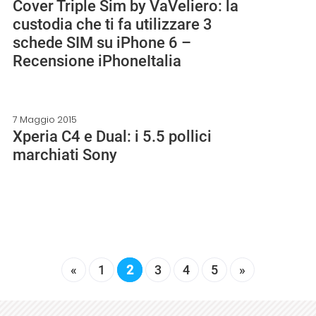
Cover Triple Sim by VaVeliero: la
custodia che ti fa utilizzare 3
schede SIM su iPhone 6 –
Recensione iPhoneItalia
7 Maggio 2015
Xperia C4 e Dual: i 5.5 pollici
marchiati Sony
«
1
2
3
4
5
»