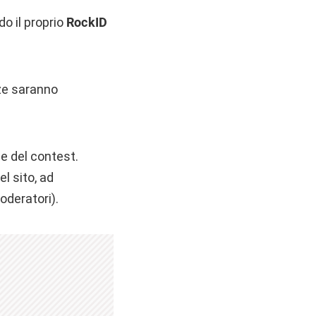
o il proprio
RockID
nze saranno
ne del contest.
el sito, ad
oderatori).