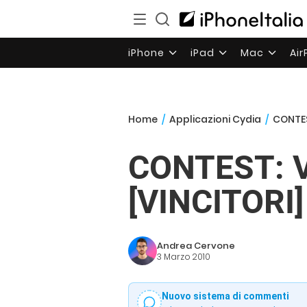
iPhone
iPad
Mac
Ai
Home
/
Applicazioni Cydia
/
CONTEST
CONTEST: Vin
[VINCITORI]
Andrea Cervone
3 Marzo 2010
Nuovo sistema di commenti