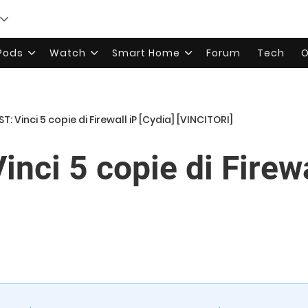
rPods
Watch
Smart Home
Forum
Tech
O
: Vinci 5 copie di Firewall iP [Cydia] [VINCITORI]
ci 5 copie di Firewa