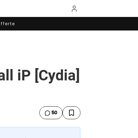
fferte
ll iP [Cydia]
50