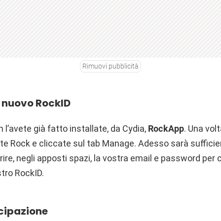
Rimuovi pubblicità
n nuovo RockID
 l’avete già fatto installate, da Cydia,
RockApp
. Una vol
iate Rock e cliccate sul tab Manage. Adesso sarà suffici
ire, negli apposti spazi, la vostra email e password per 
stro RockID.
ecipazione