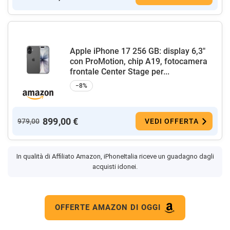
Apple iPhone 17 256 GB: display 6,3"
con ProMotion, chip A19, fotocamera
frontale Center Stage per...
−8%
899,00 €
979,00
VEDI OFFERTA
In qualità di Affiliato Amazon, iPhoneItalia riceve un guadagno dagli
acquisti idonei.
OFFERTE AMAZON DI OGGI