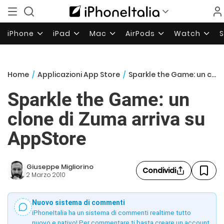
iPhone
iPad
Mac
AirPods
Watch
Home
/
Applicazioni App Store
/
Sparkle the Game: un clone di Zuma arriva su AppStore
Sparkle the Game: un
clone di Zuma arriva su
AppStore
Giuseppe Migliorino
Condividi
2 Marzo 2010
Nuovo sistema di commenti
iPhoneItalia ha un sistema di commenti realtime tutto
nuovo e nativo! Per commentare ti basta creare un account