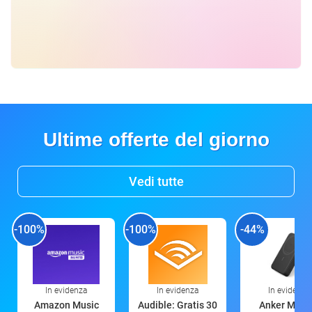
Ultime offerte del giorno
Vedi tutte
-100%
-100%
-44%
In evidenza
In evidenza
In evidenza
Amazon Music
Audible: Gratis 30
Anker Mag