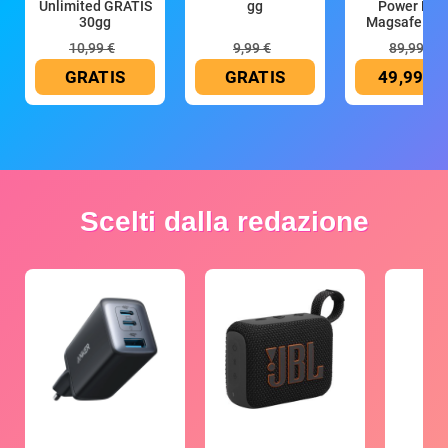
Unlimited GRATIS
gg
Power Ban
30gg
Magsafe 10
mAh
10,99 €
9,99 €
89,99 €
GRATIS
GRATIS
49,99 €
Scelti dalla redazione