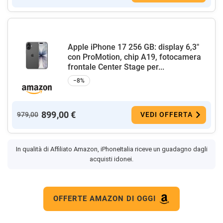
Apple iPhone 17 256 GB: display 6,3"
con ProMotion, chip A19, fotocamera
frontale Center Stage per...
−8%
899,00 €
979,00
VEDI OFFERTA
In qualità di Affiliato Amazon, iPhoneItalia riceve un guadagno dagli
acquisti idonei.
OFFERTE AMAZON DI OGGI