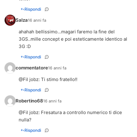
Rispondi
Salza
16 anni fa
ahahah bellissimo...magari faremo la fine del
3GS..mille concept e poi esteticamente identico al
3G :D
Rispondi
commentatore
16 anni fa
@
Fil jobz
: Ti stimo fratello!!
Rispondi
Robertino68
16 anni fa
@
Fil jobz
: Fresatura a controllo numerico ti dice
nulla?
Rispondi