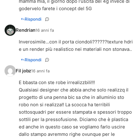
mamma mia, il giorno dopo l'uscita del 4g invece di
godervelo farete i concept del 5G
Rispondi
Rendrian
16 anni fa
Inverosimile...con il porta ciondoli??????texture hdri
e un render più realistico nei materiali non stonava..
Rispondi
Fil jobz
16 anni fa
E bbasta con ste robe irrealizzbili!!!
Qualsiasi designer che abbia anche solo realizzq il
progetto di una penna bic sa che in alluminio sto
robo non si realizza!! La scocca ha terribili
sottosquadri per essere stampata e spessori troppo
sottili per la pressofusione. Diciamo che è plastica
ed anche in questo caso se vogliamo farlo uscire
dallo stampo avremmo righe ovunque per le