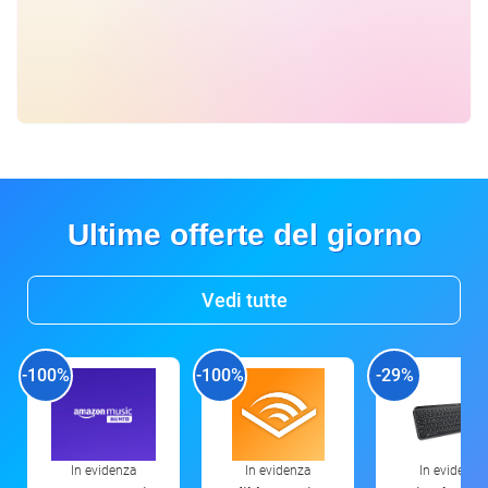
Ultime offerte del giorno
Vedi tutte
-100%
-100%
-29%
In evidenza
In evidenza
In evidenza