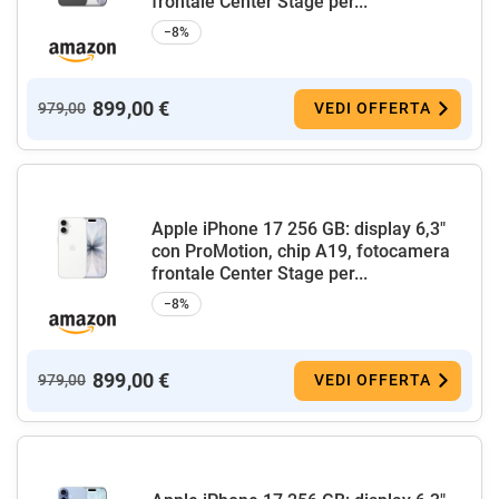
frontale Center Stage per...
−8%
899,00 €
979,00
VEDI OFFERTA
Apple iPhone 17 256 GB: display 6,3"
con ProMotion, chip A19, fotocamera
frontale Center Stage per...
−8%
899,00 €
979,00
VEDI OFFERTA