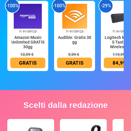
-100%
-100%
-29%
In evidenza
In evidenza
In evidenza
Amazon Music
Audible: Gratis 30
Logitech MX 
Unlimited GRATIS
gg
S Tastiera
30gg
Wireless (G
10,99 €
9,99 €
119,99 €
GRATIS
GRATIS
84,99 €
Scelti dalla redazione