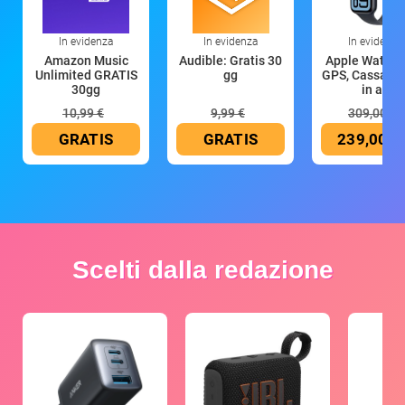
In evidenza
In evidenza
In evidenza
Amazon Music
Audible: Gratis 30
Apple Watch 
Unlimited GRATIS
gg
GPS, Cassa 4
30gg
in all
10,99 €
9,99 €
309,00 €
GRATIS
GRATIS
239,00 €
Scelti dalla redazione