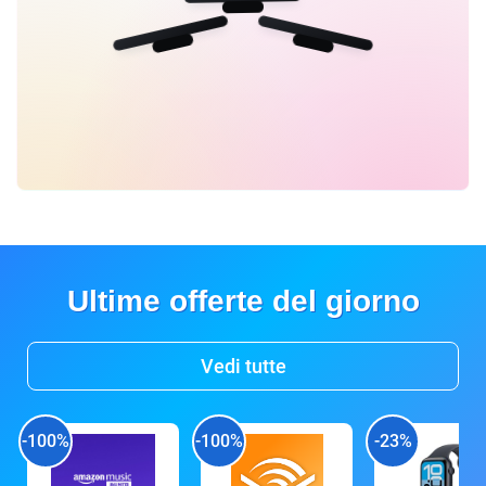
Ultime offerte del giorno
Vedi tutte
-100%
-100%
-23%