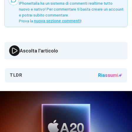
iPhoneItalia ha un sistema di commenti realtime tutto
nuovo e nativo! Per commentare ti basta creare un account
e potrai subito commentare.
Prova la
nuova sezione commenti
!
Ascolta l'articolo
TLDR
Riassumi