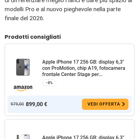
di differenziare meglio i lanci e dare più spazio ai
modelli Pro e al nuovo pieghevole nella parte
finale del 2026.
Prodotti consigliati
Apple iPhone 17 256 GB: display 6,3"
con ProMotion, chip A19, fotocamera
frontale Center Stage per...
−8%
899,00 €
979,00
VEDI OFFERTA
Apple iPhone 17 256 GB: display 6,3"