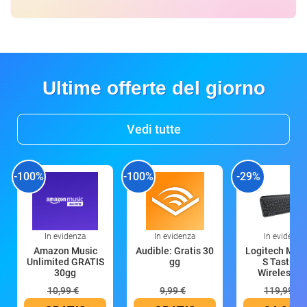
Ultime offerte del giorno
Vedi tutte
-100%
-100%
-29%
In evidenza
In evidenza
In evidenza
Amazon Music
Audible: Gratis 30
Logitech MX 
Unlimited GRATIS
gg
S Tastiera
30gg
Wireless (G
10,99 €
9,99 €
119,99 €