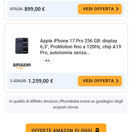
899,00 €
979,00
VEDI OFFERTA
Apple iPhone 17 Pro 256 GB: display
6,3", ProMotion fino a 120Hz, chip A19
Pro, autonomia senza...
−6%
1.259,00 €
1.339,00
VEDI OFFERTA
In qualità di Affiliato Amazon, iPhoneItalia riceve un guadagno dagli
acquisti idonei.
OFFERTE AMAZON DI OGGI