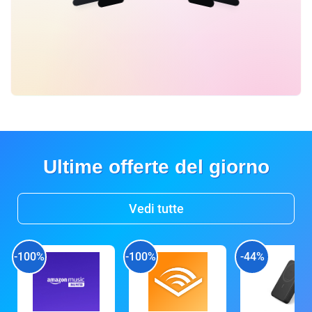
Ultime offerte del giorno
Vedi tutte
-100%
-100%
-44%