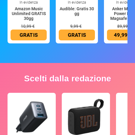
In evidenza
In evidenza
In evidenza
Amazon Music
Audible: Gratis 30
Anker Mag
Unlimited GRATIS
gg
Power Ban
30gg
Magsafe 10
mAh
10,99 €
9,99 €
89,99 €
GRATIS
GRATIS
49,99 €
Scelti dalla redazione