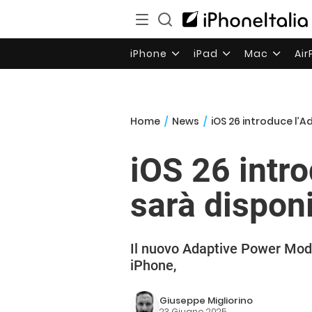
iPhone
iPad
Mac
Ai
Home
/
News
/
iOS 26 introduce l’
iOS 26 intr
sarà disponi
Il nuovo Adaptive Power Mode 
iPhone,
Giuseppe Migliorino
23 Giugno 2025