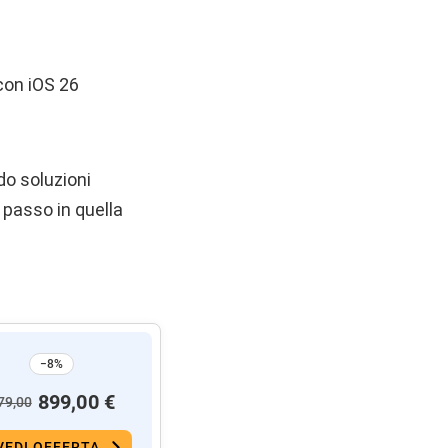
con iOS 26
do soluzioni
passo in quella
−8%
899,00 €
79,00
VEDI OFFERTA