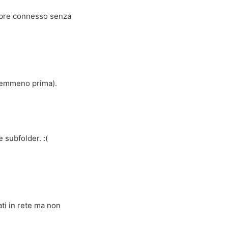
empre connesso senza
 nemmeno prima).
subfolder. :(
ati in rete ma non