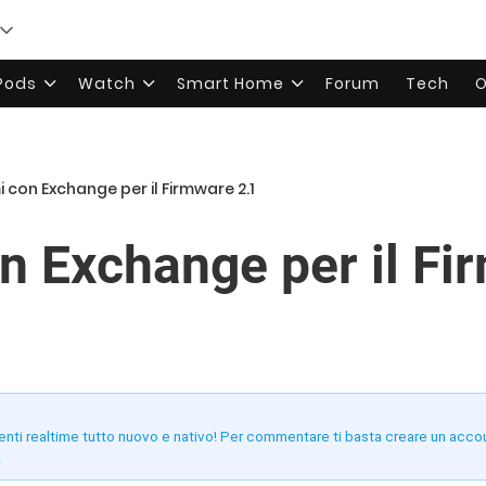
rPods
Watch
Smart Home
Forum
Tech
O
 con Exchange per il Firmware 2.1
n Exchange per il Fi
enti realtime tutto nuovo e nativo! Per commentare ti basta creare un acco
!