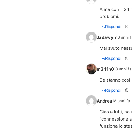
A me con il 2.1
problemi.
Rispondi
Jadawyn
18 anni f
Mai avuto ness
Rispondi
m3rl1n0
18 anni fa
Se stanno così,
Rispondi
Andrea
18 anni fa
Ciao a tutti, ho 
"connessione al 
funziona lo ste