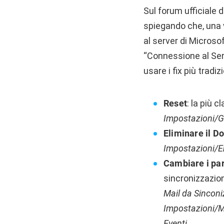
Sul forum ufficiale 
spiegando che, una 
al server di Microso
“Connessione al Serv
usare i fix più tradizi
Reset
: la più 
Impostazioni/G
Eliminare il D
Impostazioni/Em
Cambiare i par
sincronizzazio
Mail da Sincon
Impostazioni/Ma
Eventi
.