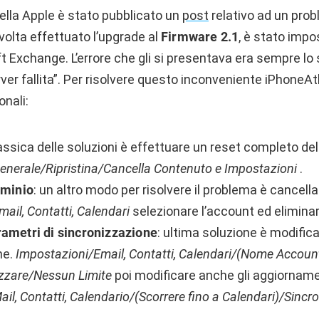
della Apple è stato pubblicato un
post
relativo ad un pro
volta effettuato l’upgrade al
Firmware 2.1
, è stato impo
ft Exchange. L’errore che gli si presentava era sempre lo
er fallita”. Per risolvere questo inconveniente iPhoneAtl
onali:
classica delle soluzioni è effettuare un reset completo del
enerale/Ripristina/Cancella Contenuto e Impostazioni
.
ominio
: un altro modo per risolvere il problema è cancella
ail, Contatti, Calendari
selezionare l’account ed eliminar
ametri di sincronizzazione
: ultima soluzione è modifica
ne.
Impostazioni/Email, Contatti, Calendari/(Nome Accoun
izzare/Nessun Limite
poi modificare anche gli aggiorname
il, Contatti, Calendario/(Scorrere fino a Calendari)/Sincro