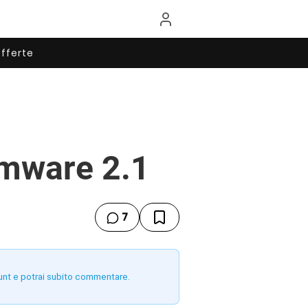
fferte
rmware 2.1
7
unt e potrai subito commentare.