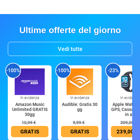
Ultime offerte del giorno
Vedi tutte
-100%
-100%
-23%
In evidenza
In evidenza
In evidenza
Amazon Music
Audible: Gratis 30
Apple Watch 
Unlimited GRATIS
gg
GPS, Cassa 4
30gg
in all
10,99 €
9,99 €
309,00 €
GRATIS
GRATIS
239,00 €