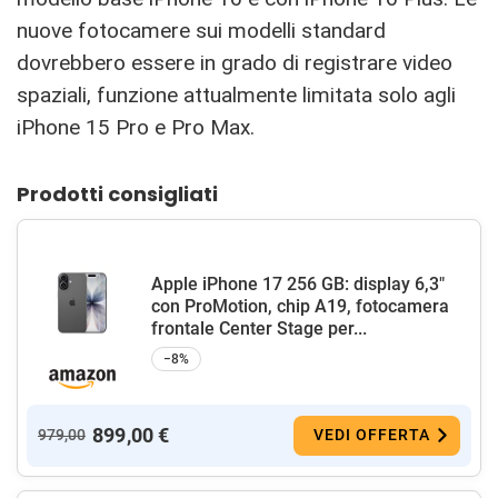
nuove fotocamere sui modelli standard
dovrebbero essere in grado di registrare video
spaziali, funzione attualmente limitata solo agli
iPhone 15 Pro e Pro Max.
Prodotti consigliati
Apple iPhone 17 256 GB: display 6,3"
con ProMotion, chip A19, fotocamera
frontale Center Stage per...
−8%
899,00 €
979,00
VEDI OFFERTA