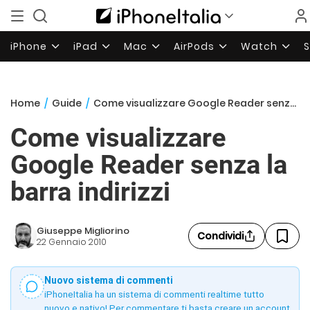
iPhone
iPad
Mac
AirPods
Watch
Home
/
Guide
/
Come visualizzare Google Reader senza la barra indirizzi
Come visualizzare
Google Reader senza la
barra indirizzi
Giuseppe Migliorino
Condividi
22 Gennaio 2010
Nuovo sistema di commenti
iPhoneItalia ha un sistema di commenti realtime tutto
nuovo e nativo! Per commentare ti basta creare un account