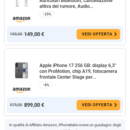
Auricolari Bluetooth, Cancellazione
attiva del rumore, Audio...
−25%
149,00 €
199,00
VEDI OFFERTA
Apple iPhone 17 256 GB: display 6,3"
con ProMotion, chip A19, fotocamera
frontale Center Stage per...
−8%
899,00 €
979,00
VEDI OFFERTA
In qualità di Affiliato Amazon, iPhoneItalia riceve un guadagno dagli