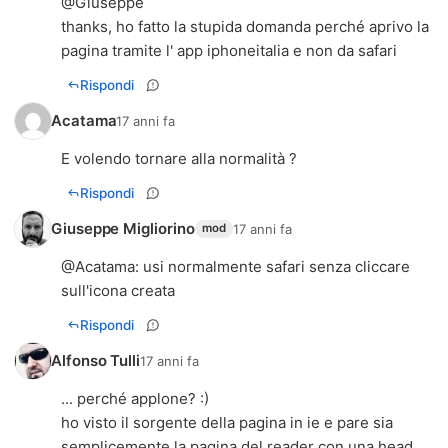
@Giuseppe
thanks, ho fatto la stupida domanda perché aprivo la
pagina tramite l' app iphoneitalia e non da safari
Rispondi
Acatama
17 anni fa
E volendo tornare alla normalità ?
Rispondi
Giuseppe Migliorino
17 anni fa
mod
@
Acatama
: usi normalmente safari senza cliccare
sull'icona creata
Rispondi
Alfonso Tulli
17 anni fa
... perché applone? :)
ho visto il sorgente della pagina in ie e pare sia
semplicemente la pagina del reader con una head