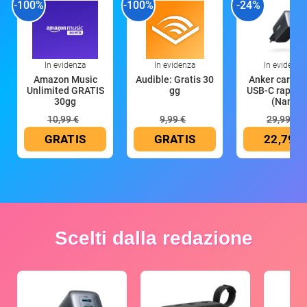
-100%
-100%
-24%
In evidenza
In evidenza
In evidenza
Amazon Music
Audible: Gratis 30
Anker caricat
Unlimited GRATIS
gg
USB-C rapido
30gg
(Nano
10,99 €
9,99 €
29,99 €
GRATIS
GRATIS
22,79 €
Scelti dalla redazione