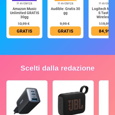
In evidenza
In evidenza
In evidenza
Amazon Music
Audible: Gratis 30
Logitech MX 
Unlimited GRATIS
gg
S Tastiera
30gg
Wireless (G
10,99 €
9,99 €
119,99 €
GRATIS
GRATIS
84,99 €
Scelti dalla redazione