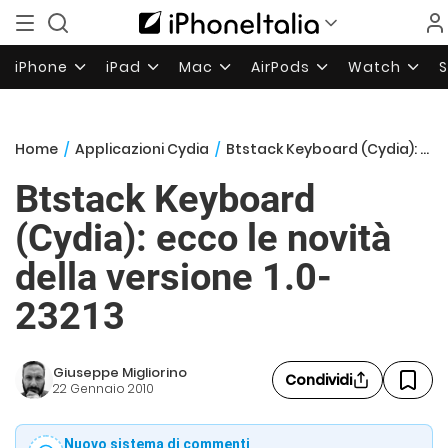
iPhone
iPad
Mac
AirPods
Watch
Home
/
Applicazioni Cydia
/
Btstack Keyboard (Cydia): ecco le novità della versione 1.0-23213
Btstack Keyboard
(Cydia): ecco le novità
della versione 1.0-
23213
Giuseppe Migliorino
Condividi
22 Gennaio 2010
Nuovo sistema di commenti