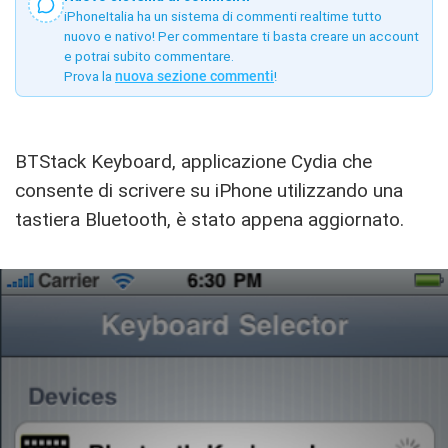
iPhoneItalia ha un sistema di commenti realtime tutto
nuovo e nativo! Per commentare ti basta creare un account
e potrai subito commentare.
Prova la
nuova sezione commenti
!
BTStack Keyboard, applicazione Cydia che
consente di scrivere su iPhone utilizzando una
tastiera Bluetooth, è stato appena aggiornato.