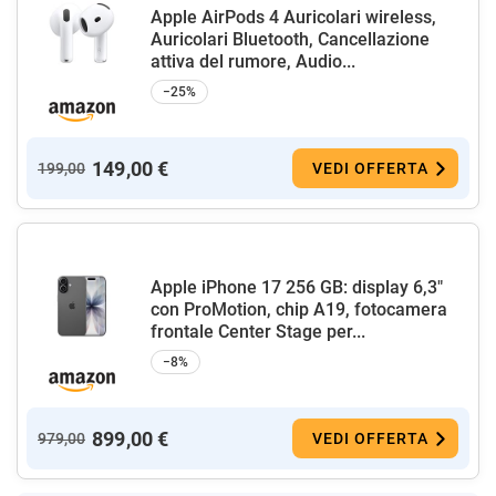
Apple AirPods 4 Auricolari wireless,
Auricolari Bluetooth, Cancellazione
attiva del rumore, Audio...
−25%
149,00 €
199,00
VEDI OFFERTA
Apple iPhone 17 256 GB: display 6,3"
con ProMotion, chip A19, fotocamera
frontale Center Stage per...
−8%
899,00 €
979,00
VEDI OFFERTA