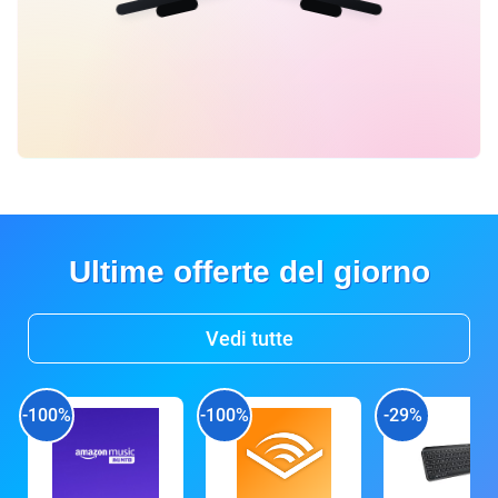
Ultime offerte del giorno
Vedi tutte
-100%
-100%
-29%