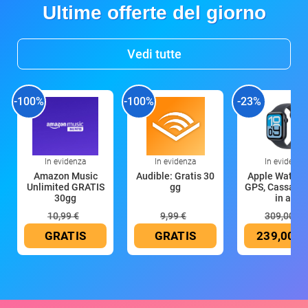
Ultime offerte del giorno
Vedi tutte
-100%
-100%
-23%
In evidenza
In evidenza
In evidenza
Amazon Music
Audible: Gratis 30
Apple Watch 
Unlimited GRATIS
gg
GPS, Cassa 4
30gg
in all
10,99 €
9,99 €
309,00 €
GRATIS
GRATIS
239,00 €