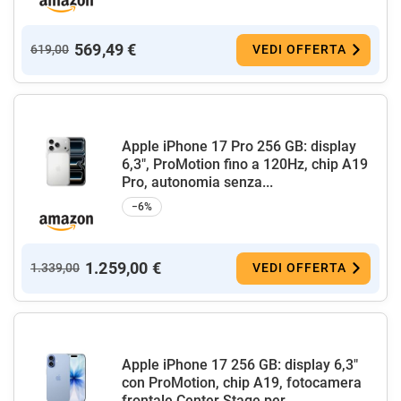
569,49 €
619,00
VEDI OFFERTA
Apple iPhone 17 Pro 256 GB: display
6,3", ProMotion fino a 120Hz, chip A19
Pro, autonomia senza...
−6%
1.259,00 €
1.339,00
VEDI OFFERTA
Apple iPhone 17 256 GB: display 6,3"
con ProMotion, chip A19, fotocamera
frontale Center Stage per...