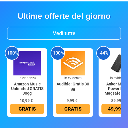
Ultime offerte del giorno
Vedi tutte
-100%
-100%
-44%
In evidenza
In evidenza
In evidenza
Amazon Music
Audible: Gratis 30
Anker Mag
Unlimited GRATIS
gg
Power Ban
30gg
Magsafe 10
mAh
10,99 €
9,99 €
89,99 €
GRATIS
GRATIS
49,99 €