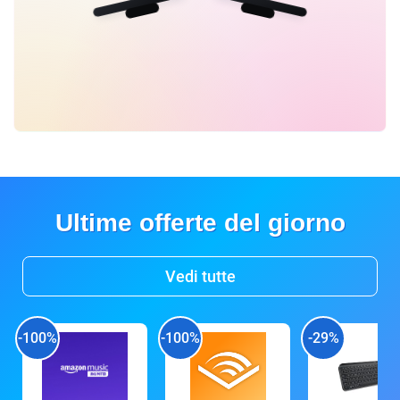
Ultime offerte del giorno
Vedi tutte
-100%
-100%
-29%