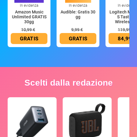
In evidenza
In evidenza
In evidenza
Amazon Music
Audible: Gratis 30
Logitech MX 
Unlimited GRATIS
gg
S Tastiera
30gg
Wireless (G
10,99 €
9,99 €
119,99 €
GRATIS
GRATIS
84,99 €
Scelti dalla redazione