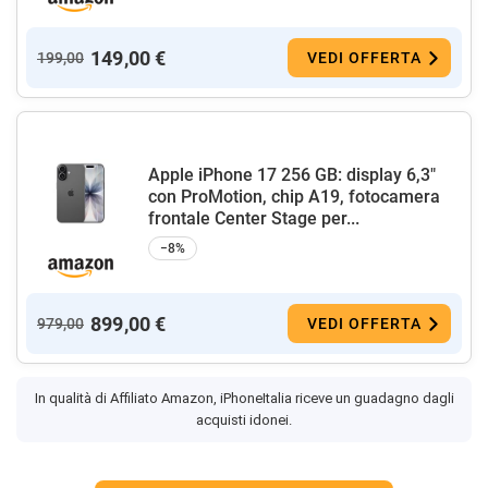
149,00 €
199,00
VEDI OFFERTA
Apple iPhone 17 256 GB: display 6,3"
con ProMotion, chip A19, fotocamera
frontale Center Stage per...
−8%
899,00 €
979,00
VEDI OFFERTA
In qualità di Affiliato Amazon, iPhoneItalia riceve un guadagno dagli
acquisti idonei.