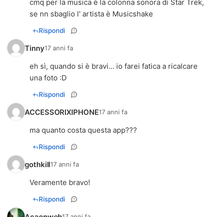
cmq per la musica è la colonna sonora di Star Trek,
se nn sbaglio l' artista è Musicshake
Rispondi
Tinny
17 anni fa
eh sì, quando si è bravi... io farei fatica a ricalcare
una foto :D
Rispondi
ACCESSORIXIPHONE
17 anni fa
ma quanto costa questa app???
Rispondi
gothkill
17 anni fa
Veramente bravo!
Rispondi
Acaonweb
17 anni fa