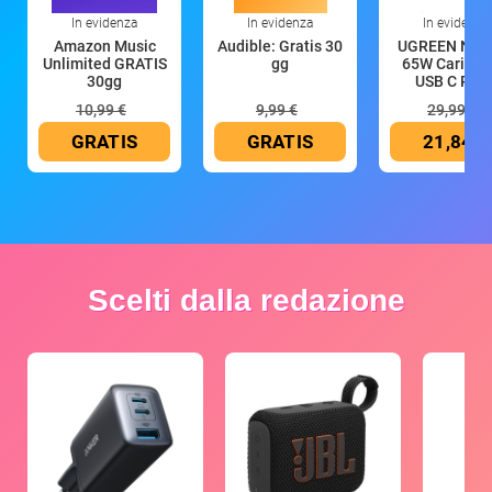
In evidenza
In evidenza
In evidenza
Amazon Music
Audible: Gratis 30
UGREEN Nex
Unlimited GRATIS
gg
65W Caricat
30gg
USB C Rica
10,99 €
9,99 €
29,99 €
GRATIS
GRATIS
21,84 €
Scelti dalla redazione