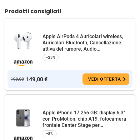
Prodotti consigliati
Apple AirPods 4 Auricolari wireless,
Auricolari Bluetooth, Cancellazione
attiva del rumore, Audio...
−25%
149,00 €
199,00
VEDI OFFERTA
Apple iPhone 17 256 GB: display 6,3"
con ProMotion, chip A19, fotocamera
frontale Center Stage per...
−8%