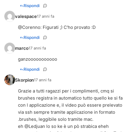
Rispondi
valespace
17 anni fa
@
Corenno
: Figurati ;) C'ho provato :D
Rispondi
marco
17 anni fa
ganzooooooooooo
Rispondi
Skorpion
17 anni fa
Grazie a tutti ragazzi per i complimenti, cmq si
brushes registra in automatico tutto quello ke si fa
con l applicazione e, il video può essere prelevato
via ssh sempre tramite applicazione in formato
.brushes, leggibile solo tramite mac.
eh @Ledjuan lo so ke è un pò strabica eheh