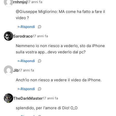
rnhmjoj
17 anni fa
@
Giuseppe Migliorino
: MA come ha fatto a fare il
video ?
Rispondi
Sarodraco
17 anni fa
Nemmeno io non riesco a vederlo, sto da iPhone
sulla vostra app...devo vederlo dal pc?
Rispondi
Jib
17 anni fa
Anch'io non riesco a vedere il video da iPhone.
Rispondi
TheDarkMaster
17 anni fa
splendido, per l'amore di Dio! O_O