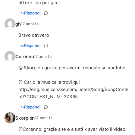
50 ore...su per giu
Rispondi
gh
17 anni fa
Bravo davvero
Rispondi
Corenno
17 anni fa
@ Skorpion grazie per avermi risposto su youtube
http://eng.musicshake.com/Listen/Song/SongConte
nt/?CONTEST_NUM=37365
Rispondi
Skorpion
17 anni fa
@
Corenno
: grazie a te e a tutti x aver visto il video