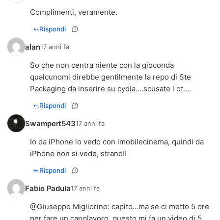
Complimenti, veramente.
Rispondi
alan
17 anni fa
So che non centra niente con la gioconda
qualcunomi direbbe gentilmente la repo di Ste
Packaging da inserire su cydia....scusate l ot....
Rispondi
Swampert543
17 anni fa
Io da iPhone lo vedo con imobilecinema, quindi da
iPhone non si vede, strano!!
Rispondi
Fabio Padula
17 anni fa
@
Giuseppe Migliorino
: capito...ma se ci metto 5 ore
per fare un capolavoro, questo mi fa un video di 5