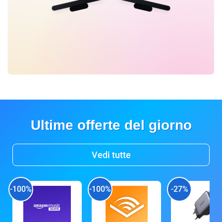
Ultime offerte del giorno
Vedi tutte
-100%
-100%
-27%