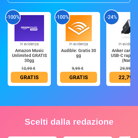
-100%
-100%
-24%
In evidenza
In evidenza
In evidenza
Amazon Music
Audible: Gratis 30
Anker caricat
Unlimited GRATIS
gg
USB-C rapido
30gg
(Nano
10,99 €
9,99 €
29,99 €
GRATIS
GRATIS
22,79 €
Scelti dalla redazione