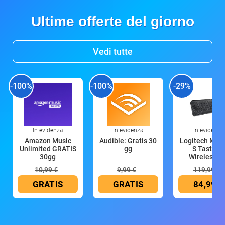
Ultime offerte del giorno
Vedi tutte
-100%
-100%
-29%
In evidenza
In evidenza
In evidenza
Amazon Music
Audible: Gratis 30
Logitech MX 
Unlimited GRATIS
gg
S Tastiera
30gg
Wireless (G
10,99 €
9,99 €
119,99 €
GRATIS
GRATIS
84,99 €