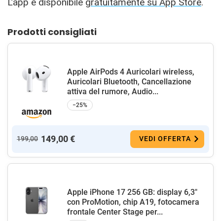
L’app è disponibile
gratuitamente su App Store
.
Prodotti consigliati
Apple AirPods 4 Auricolari wireless,
Auricolari Bluetooth, Cancellazione
attiva del rumore, Audio...
−25%
149,00 €
199,00
VEDI OFFERTA
Apple iPhone 17 256 GB: display 6,3"
con ProMotion, chip A19, fotocamera
frontale Center Stage per...