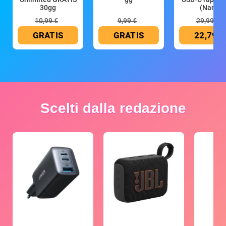
30gg
(Nano
10,99 €
9,99 €
29,99 €
GRATIS
GRATIS
22,79 €
Scelti dalla redazione