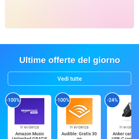
Ultime offerte del giorno
Vedi tutte
-100%
-100%
-24%
In evidenza
In evidenza
In evidenza
Amazon Music
Audible: Gratis 30
Anker caricat
Unlimited GRATIS
gg
USB-C rapido