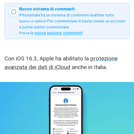
Nuovo sistema di commenti
iPhoneItalia ha un sistema di commenti realtime tutto
nuovo e nativo! Per commentare ti basta creare un account
e potrai subito commentare.
Prova la
nuova sezione commenti
!
Con iOS 16.3, Apple ha abilitato la
protezione
avanzata dei dati di iCloud
anche in Italia.