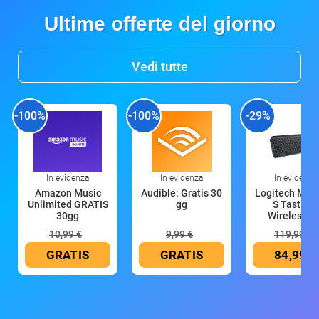
Ultime offerte del giorno
Vedi tutte
-100%
-100%
-29%
In evidenza
In evidenza
In evidenza
Amazon Music
Audible: Gratis 30
Logitech MX 
Unlimited GRATIS
gg
S Tastiera
30gg
Wireless (G
10,99 €
9,99 €
119,99 €
GRATIS
GRATIS
84,99 €