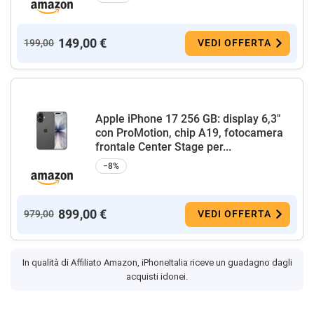
149,00 €
199,00
VEDI OFFERTA
Apple iPhone 17 256 GB: display 6,3"
con ProMotion, chip A19, fotocamera
frontale Center Stage per...
−8%
899,00 €
979,00
VEDI OFFERTA
In qualità di Affiliato Amazon, iPhoneItalia riceve un guadagno dagli
acquisti idonei.