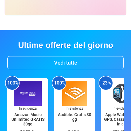
Ultime offerte del giorno
Vedi tutte
-100%
-100%
-23%
In evidenza
In evidenza
In evidenza
Amazon Music
Audible: Gratis 30
Apple Watch 
Unlimited GRATIS
gg
GPS, Cassa 4
30gg
in all