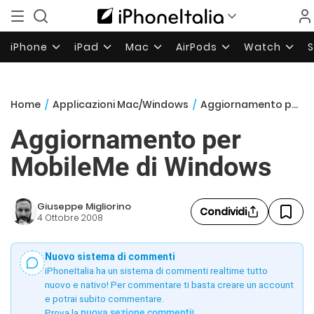
iPhone
iPad
Mac
AirPods
Watch
Home
/
Applicazioni Mac/Windows
/
Aggiornamento per MobileMe di Windows
Aggiornamento per
MobileMe di Windows
Giuseppe Migliorino
Condividi
4 Ottobre 2008
Nuovo sistema di commenti
iPhoneItalia ha un sistema di commenti realtime tutto
nuovo e nativo! Per commentare ti basta creare un account
e potrai subito commentare.
Prova la
nuova sezione commenti
!