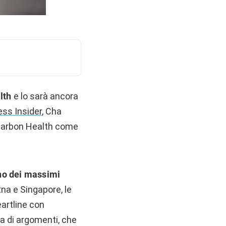
lth
e lo sarà ancora
ss Insider
, Cha
o Carbon Health come
no dei massimi
na e Singapore, le
eartline con
a di argomenti, che