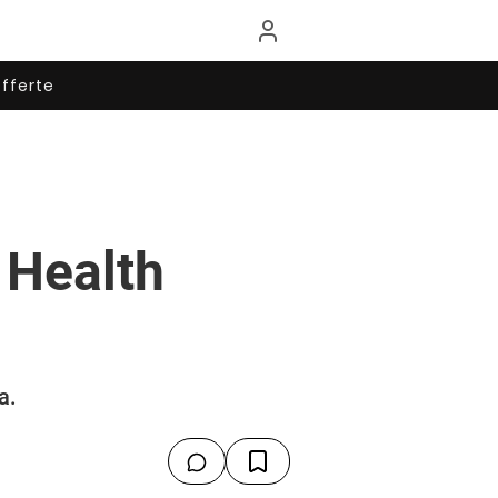
fferte
 Health
a.