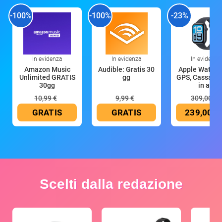
-100%
-100%
-23%
In evidenza
In evidenza
In evidenza
Amazon Music
Audible: Gratis 30
Apple Watch 
Unlimited GRATIS
gg
GPS, Cassa 4
30gg
in all
10,99 €
9,99 €
309,00 €
GRATIS
GRATIS
239,00 €
Scelti dalla redazione