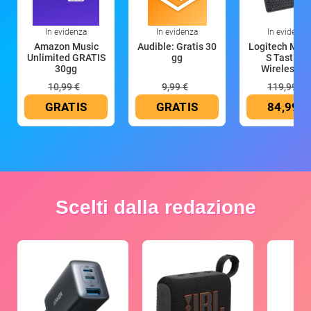
In evidenza
In evidenza
In evidenza
Amazon Music
Audible: Gratis 30
Logitech MX 
Unlimited GRATIS
gg
S Tastiera
30gg
Wireless (G
10,99 €
9,99 €
119,99 €
GRATIS
GRATIS
84,99 €
Scelti dalla redazione