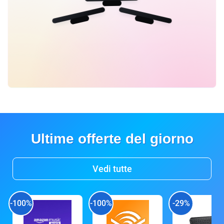
Ultime offerte del giorno
Vedi tutte
-100%
-100%
-29%