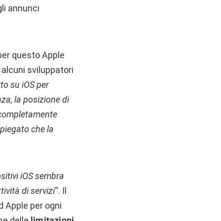
gli annunci
per questo Apple
 alcuni sviluppatori
to su iOS
per
za, la posizione di
a completamente
spiegato che la
ositivi iOS sembra
ività di servizi
“. Il
d Apple per ogni
che delle
limitazioni