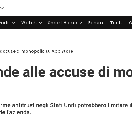
rPods
Watch
Smart Home
Forum
Tech
O
 accuse di monopolio su App Store
nde alle accuse di m
rme antitrust negli Stati Uniti potrebbero limitare i
dell'azienda.