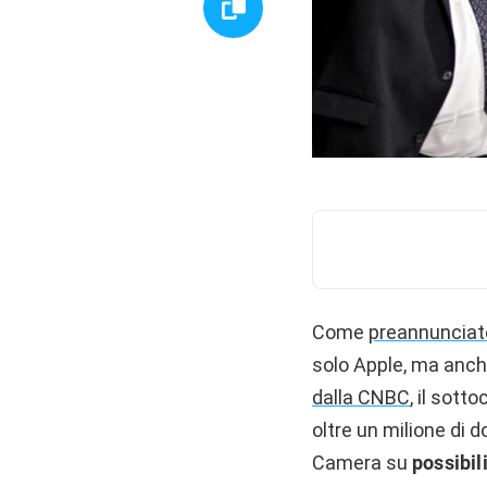
Come
preannunciato
solo Apple, ma anc
dalla CNBC
, il sott
oltre un milione di 
Camera su
possibili