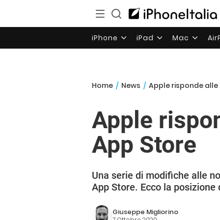
iPhone
iPad
Mac
Ai
Home
/
News
/
Apple risponde alle
Apple rispo
App Store
Una serie di modifiche alle no
App Store. Ecco la posizione 
Giuseppe Migliorino
7 Ottobre 2020