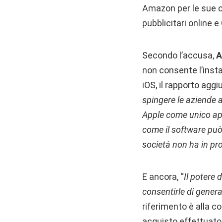
Amazon per le sue op
pubblicitari online e 
Secondo l’accusa,
A
non consente l’instal
iOS, il rapporto agg
spingere le aziende a
Apple come unico app
come il software può 
società non ha in pr
E ancora, “
Il potere 
consentirle di generar
riferimento è alla 
acquisto effettuato d