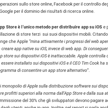
erazioni sullo store online, Facebook per il controllo de
Google per il dominio dei risultati di ricerca online.
pp Store è l’unico metodo per distribuire app su iOS
e 
lazione di store terzi sui suoi dispositivi mobili. Citando
iunge che Apple
“mina attivamente i progressi del web aper
 creare app native su iOS, invece di web app. Di conseguen
 store sui dispositivi iOS è inattaccabile. Apple controll
essere installato sui dispositivi iOS e il CEO Tim Cook ha 
ogramma di consentire un app store alternativo
“.
di monopolio di Apple sulla distribuzione software sui disp
e profitti superiori alla norma dall’App Store e dalla sua att
commissione del 30% che gli sviluppatori devono pagare a
agli utenti, anche in-app. Inoltre, nel report si parla an