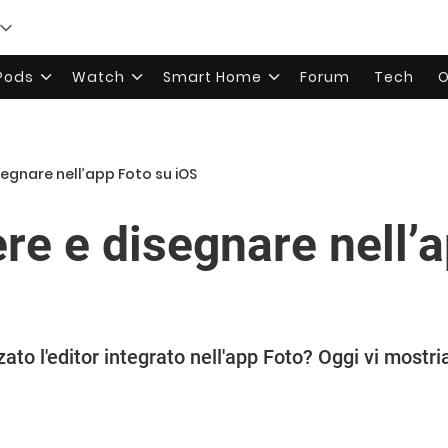
rPods
Watch
Smart Home
Forum
Tech
O
egnare nell’app Foto su iOS
re e disegnare nell’a
zato l'editor integrato nell'app Foto? Oggi vi mostr