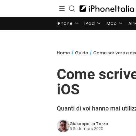
iPhone
iPad
Mac
Ai
Home
/
Guide
/
Come scrivere e dis
Come scrive
iOS
Quanti di voi hanno mai utiliz
Giuseppe La Terza
6 Settembre 2020