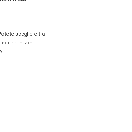
Potete scegliere tra
er cancellare.
e