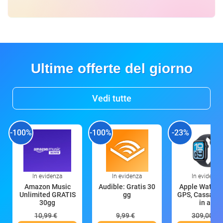
Ultime offerte del giorno
Vedi tutte
-100%
-100%
-23%
In evidenza
In evidenza
In evidenza
Amazon Music
Audible: Gratis 30
Apple Watch 
Unlimited GRATIS
gg
GPS, Cassa 4
30gg
in all
10,99 €
9,99 €
309,00 €