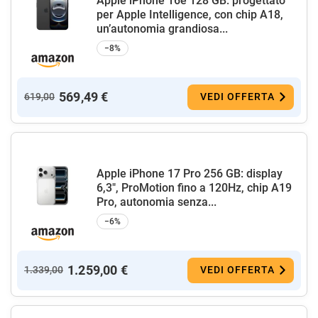
Apple iPhone 16e 128 GB: progettato
per Apple Intelligence, con chip A18,
un’autonomia grandiosa...
−8%
569,49 €
619,00
VEDI OFFERTA
Apple iPhone 17 Pro 256 GB: display
6,3", ProMotion fino a 120Hz, chip A19
Pro, autonomia senza...
−6%
1.259,00 €
1.339,00
VEDI OFFERTA