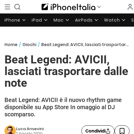
iPhone
iPad
Mac
AirPods
Watch
Home
/
Giochi
/
Beat Legend: AVICII, lasciati trasportare dalle note
Beat Legend: AVICII,
lasciati trasportare dalle
note
Beat Legend: AVICII è il nuovo rhythm game
disponibile su App Store In omaggio al DJ
scomparso.
Luca Ansevini
Condividi
2 Agosto 2020