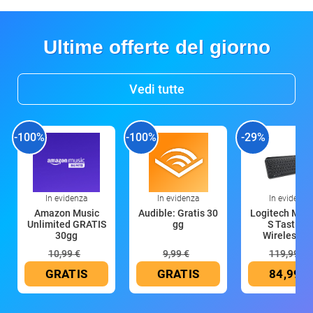
Ultime offerte del giorno
Vedi tutte
-100%
-100%
-29%
In evidenza
In evidenza
In evidenza
Amazon Music
Audible: Gratis 30
Logitech MX 
Unlimited GRATIS
gg
S Tastiera
30gg
Wireless (G
10,99 €
9,99 €
119,99 €
GRATIS
GRATIS
84,99 €