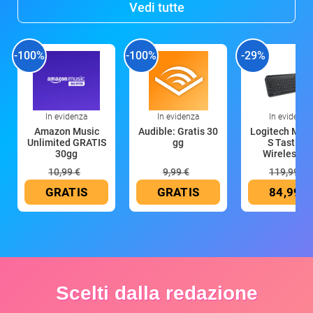
Vedi tutte
-100%
-100%
-29%
In evidenza
In evidenza
In evidenza
Amazon Music
Audible: Gratis 30
Logitech MX 
Unlimited GRATIS
gg
S Tastiera
30gg
Wireless (G
10,99 €
9,99 €
119,99 €
GRATIS
GRATIS
84,99 €
Scelti dalla redazione