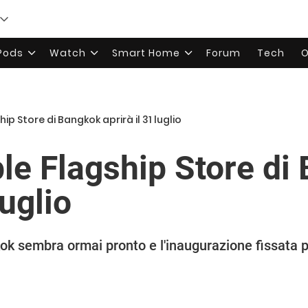
rPods
Watch
Smart Home
Forum
Tech
O
ip Store di Bangkok aprirà il 31 luglio
ple Flagship Store di
luglio
ok sembra ormai pronto e l'inaugurazione fissata p