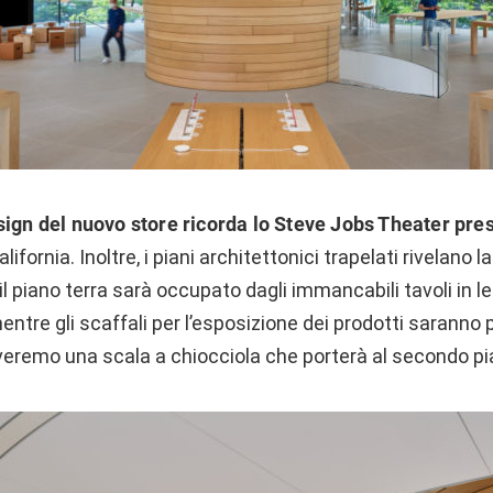
sign del nuovo store ricorda lo Steve Jobs Theater pres
alifornia. Inoltre, i piani architettonici trapelati rivelano 
 il piano terra sarà occupato dagli immancabili tavoli in l
entre gli scaffali per l’esposizione dei prodotti saranno 
overemo una scala a chiocciola che porterà al secondo pi