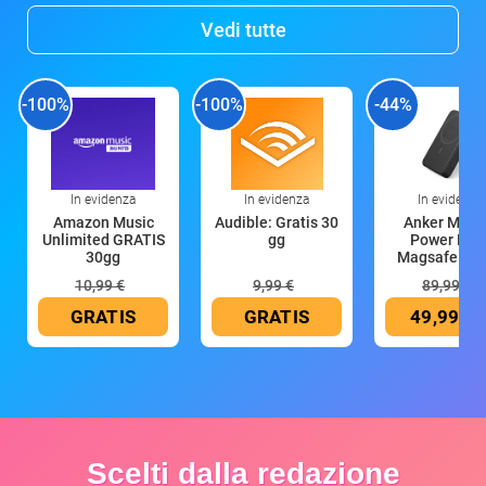
Vedi tutte
-100%
-100%
-44%
In evidenza
In evidenza
In evidenza
Amazon Music
Audible: Gratis 30
Anker Mag
Unlimited GRATIS
gg
Power Ban
30gg
Magsafe 10
mAh
10,99 €
9,99 €
89,99 €
GRATIS
GRATIS
49,99 €
Scelti dalla redazione