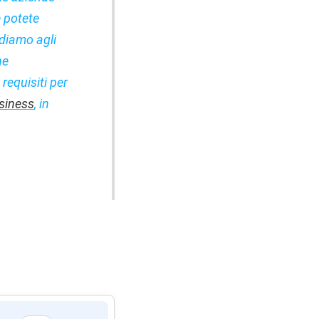
e potete
ediamo agli
he
requisiti per
usiness
, in