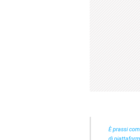
È prassi com
di piattaforme