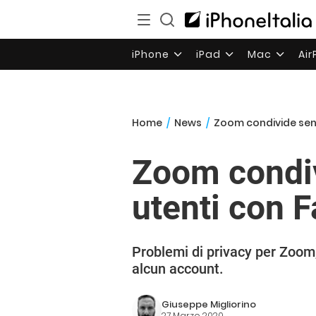
iPhone
iPad
Mac
Ai
Home
/
News
/
Zoom condivide senz
Zoom condiv
utenti con 
Problemi di privacy per Zoom,
alcun account.
Giuseppe Migliorino
27 Marzo 2020