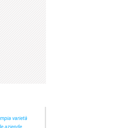
ampia varietà
 le aziende