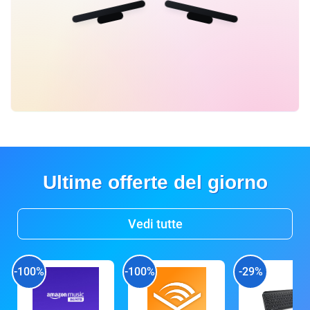
Ultime offerte del giorno
Vedi tutte
-100%
-100%
-29%