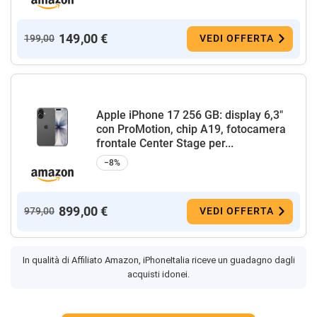
149,00 €
199,00
VEDI OFFERTA
Apple iPhone 17 256 GB: display 6,3"
con ProMotion, chip A19, fotocamera
frontale Center Stage per...
−8%
899,00 €
979,00
VEDI OFFERTA
In qualità di Affiliato Amazon, iPhoneItalia riceve un guadagno dagli
acquisti idonei.