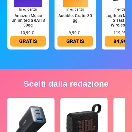
In evidenza
In evidenza
In evidenza
Amazon Music
Audible: Gratis 30
Logitech MX 
Unlimited GRATIS
gg
S Tastiera
30gg
Wireless (G
10,99 €
9,99 €
119,99 €
GRATIS
GRATIS
84,99 €
Scelti dalla redazione