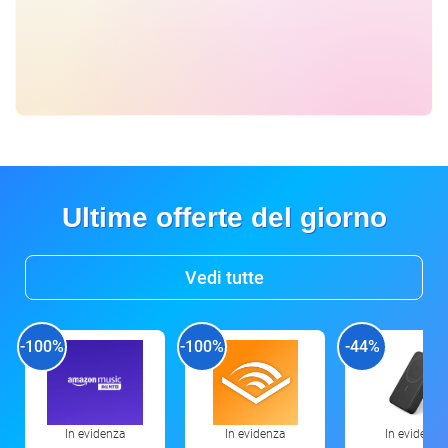
Ultime offerte del giorno
Vedi tutte
-100%
-100%
-44%
In evidenza
In evidenza
In evidenza