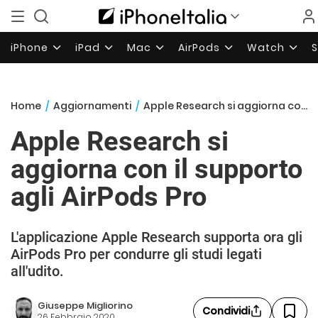
iPhone
iPad
Mac
AirPods
Watch
Home
/
Aggiornamenti
/
Apple Research si aggiorna con il supporto agli AirPods Pro
Apple Research si
aggiorna con il supporto
agli AirPods Pro
L'applicazione Apple Research supporta ora gli
AirPods Pro per condurre gli studi legati
all'udito.
Giuseppe Migliorino
Condividi
26 Febbraio 2020