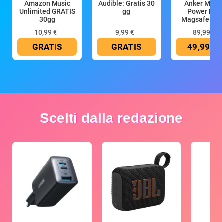
Amazon Music
Audible: Gratis 30
Anker Mag
Unlimited GRATIS
gg
Power Ban
30gg
Magsafe 10
mAh
10,99 €
9,99 €
89,99 €
GRATIS
GRATIS
49,99 €
Scelti dalla redazione