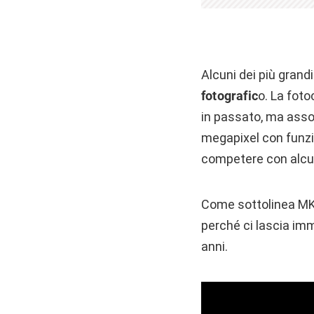
Alcuni dei più grand
fotografic
o. La fot
in passato, ma asso
megapixel con funzio
competere con alcune
Come sottolinea MKBH
perché ci lascia imm
anni.