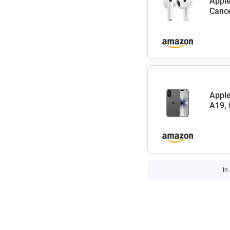
Apple
Cance
Apple
A19, 
In