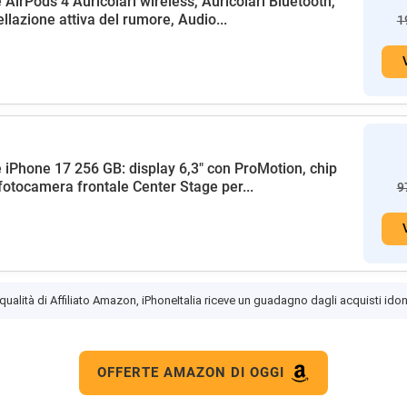
 AirPods 4 Auricolari wireless, Auricolari Bluetooth,
llazione attiva del rumore, Audio...
1
 iPhone 17 256 GB: display 6,3" con ProMotion, chip
fotocamera frontale Center Stage per...
9
 qualità di Affiliato Amazon, iPhoneItalia riceve un guadagno dagli acquisti idon
OFFERTE AMAZON DI OGGI