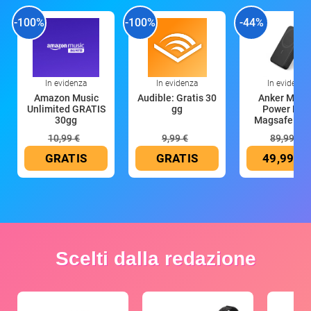
-100%
-100%
-44%
In evidenza
In evidenza
In evidenza
Amazon Music
Audible: Gratis 30
Anker Mag
Unlimited GRATIS
gg
Power Ban
30gg
Magsafe 10
mAh
10,99 €
9,99 €
89,99 €
GRATIS
GRATIS
49,99 €
Scelti dalla redazione