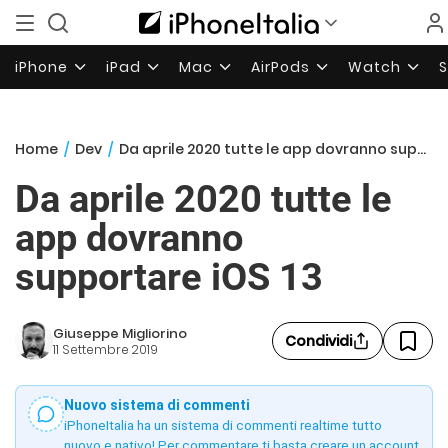
iPhone
iPad
Mac
AirPods
Watch
Home
/
Dev
/
Da aprile 2020 tutte le app dovranno supportare iOS 13
Da aprile 2020 tutte le
app dovranno
supportare iOS 13
Giuseppe Migliorino
Condividi
11 Settembre 2019
Nuovo sistema di commenti
iPhoneItalia ha un sistema di commenti realtime tutto
nuovo e nativo! Per commentare ti basta creare un account