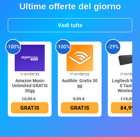
Ultime offerte del giorno
Vedi tutte
-100%
-100%
-29%
In evidenza
In evidenza
In evidenza
Amazon Music
Audible: Gratis 30
Logitech MX 
Unlimited GRATIS
gg
S Tastiera
30gg
Wireless (G
10,99 €
9,99 €
119,99 €
GRATIS
GRATIS
84,99 €