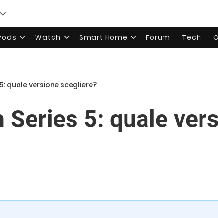
rPods
Watch
Smart Home
Forum
Tech
O
5: quale versione scegliere?
 Series 5: quale ver