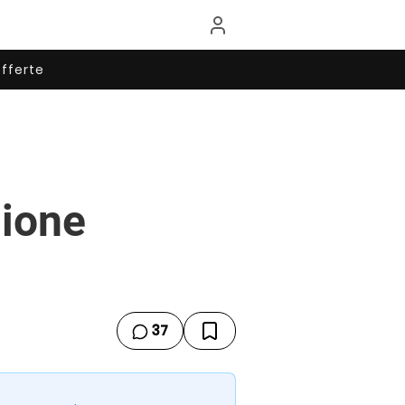
fferte
sione
37