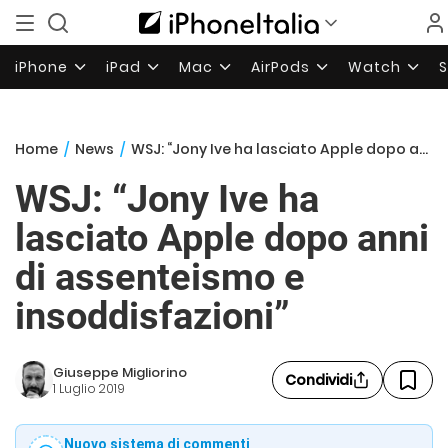
iPhone
iPad
Mac
AirPods
Watch
Home
/
News
/
WSJ: “Jony Ive ha lasciato Apple dopo anni di assenteismo e insoddisfazioni”
WSJ: “Jony Ive ha
lasciato Apple dopo anni
di assenteismo e
insoddisfazioni”
Giuseppe Migliorino
Condividi
1 Luglio 2019
Nuovo sistema di commenti