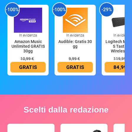
-100%
-100%
-29%
In evidenza
In evidenza
In evidenza
Amazon Music
Audible: Gratis 30
Logitech MX 
Unlimited GRATIS
gg
S Tastiera
30gg
Wireless (G
10,99 €
9,99 €
119,99 €
GRATIS
GRATIS
84,99 €
Scelti dalla redazione