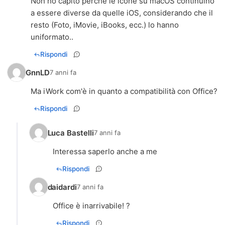
Non ho capito perché le icone su macOS continuino
a essere diverse da quelle iOS, considerando che il
resto (Foto, iMovie, iBooks, ecc.) lo hanno
uniformato..
Rispondi
GnnLD
7 anni fa
Ma iWork com'è in quanto a compatibilità con Office?
Rispondi
Luca Bastelli
7 anni fa
Interessa saperlo anche a me
Rispondi
daidardi
7 anni fa
Office è inarrivabile! ?
Rispondi