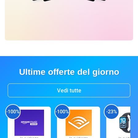
Ultime offerte del giorno
Vedi tutte
-100%
-100%
-23%