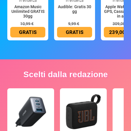
In evidenza
In evidenza
In evidenza
Amazon Music
Audible: Gratis 30
Apple Watch 
Unlimited GRATIS
gg
GPS, Cassa 4
30gg
in all
10,99 €
9,99 €
309,00 €
GRATIS
GRATIS
239,00 €
Scelti dalla redazione