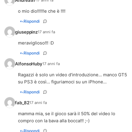
Andrea97
17 anni fa
o mio dio!!!!!!e che è !!!!
Rispondi
giuseppinz
17 anni fa
meraviglioso!!! :D
Rispondi
AlfonsoHuby
17 anni fa
Ragazzi è solo un video d'introduzione... manco GT5
su PS3 è così... figuriamoci su un iPhone...
Rispondi
fab_82
17 anni fa
mamma mia, se il gioco sarà il 50% del video lo
compro con la bava alla bocca!!! ;-)
Rispondi