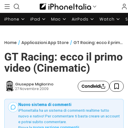
iPhone
iPad
Mac
AirPods
Watch
Home
/
Applicazioni App Store
/
GT Racing: ecco il primo video (Cinematic)
GT Racing: ecco il primo
video (Cinematic)
Giuseppe Migliorino
Condividi
27 Novembre 2009
Nuovo sistema di commenti
iPhoneItalia ha un sistema di commenti realtime tutto
nuovo e nativo! Per commentare ti basta creare un account
e potrai subito commentare.
Prova la
nuova sezione commenti
!