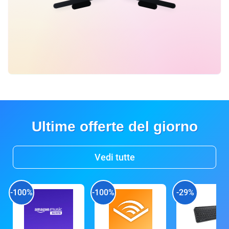
Ultime offerte del giorno
Vedi tutte
-100%
-100%
-29%