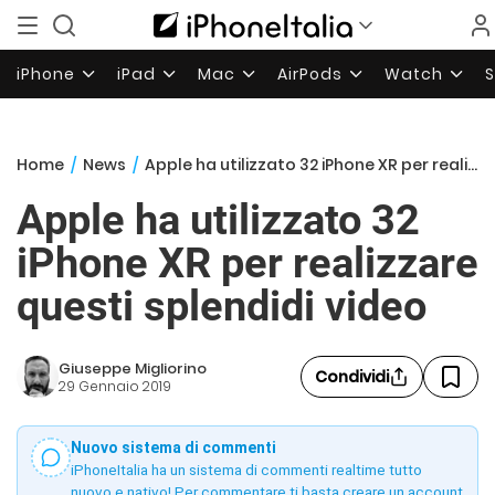
iPhone
iPad
Mac
AirPods
Watch
Home
/
News
/
Apple ha utilizzato 32 iPhone XR per realizzare questi splendidi video
Apple ha utilizzato 32
iPhone XR per realizzare
questi splendidi video
Giuseppe Migliorino
Condividi
29 Gennaio 2019
Nuovo sistema di commenti
iPhoneItalia ha un sistema di commenti realtime tutto
nuovo e nativo! Per commentare ti basta creare un account