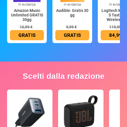
In evidenza
In evidenza
In evidenza
Amazon Music
Audible: Gratis 30
Logitech MX 
Unlimited GRATIS
gg
S Tastiera
30gg
Wireless (G
10,99 €
9,99 €
119,99 €
GRATIS
GRATIS
84,99 €
Scelti dalla redazione