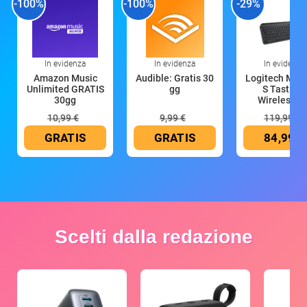
-100%
-100%
-29%
In evidenza
In evidenza
In evidenza
Amazon Music
Audible: Gratis 30
Logitech MX 
Unlimited GRATIS
gg
S Tastiera
30gg
Wireless (G
10,99 €
9,99 €
119,99 €
GRATIS
GRATIS
84,99 €
Scelti dalla redazione