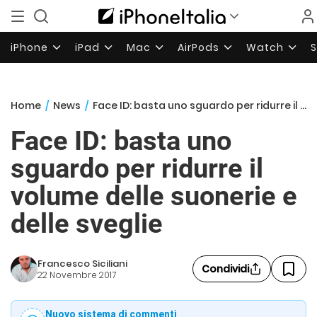
iPhone
iPad
Mac
AirPods
Watch
Home
/
News
/
Face ID: basta uno sguardo per ridurre il volume delle suonerie e delle sveglie
Face ID: basta uno
sguardo per ridurre il
volume delle suonerie e
delle sveglie
Francesco Siciliani
Condividi
22 Novembre 2017
Nuovo sistema di commenti