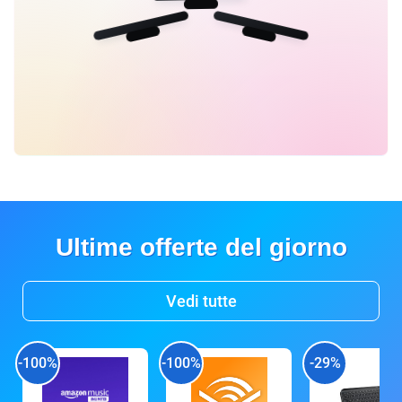
Ultime offerte del giorno
Vedi tutte
-100%
-100%
-29%