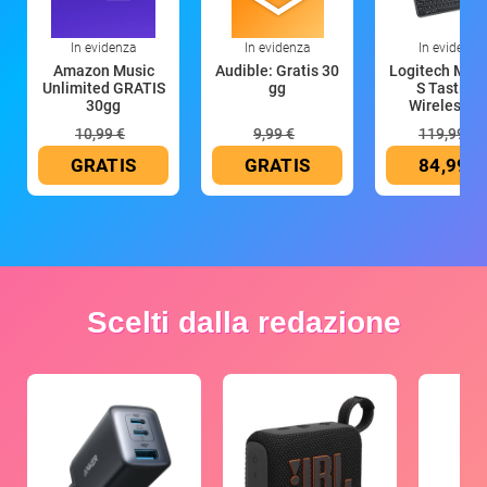
In evidenza
In evidenza
In evidenza
Amazon Music
Audible: Gratis 30
Logitech MX 
Unlimited GRATIS
gg
S Tastiera
30gg
Wireless (G
10,99 €
9,99 €
119,99 €
GRATIS
GRATIS
84,99 €
Scelti dalla redazione