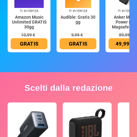
In evidenza
In evidenza
In evidenza
Amazon Music
Audible: Gratis 30
Anker Mag
Unlimited GRATIS
gg
Power Ban
30gg
Magsafe 10
mAh
10,99 €
9,99 €
89,99 €
GRATIS
GRATIS
49,99 €
Scelti dalla redazione