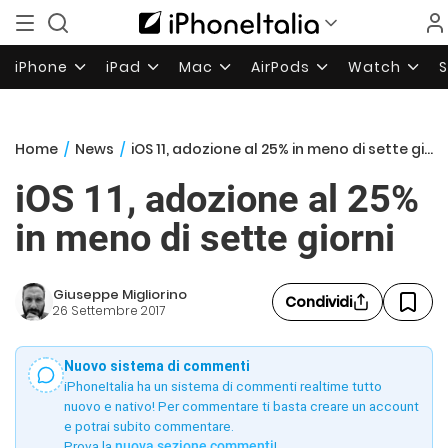
iPhone
iPad
Mac
AirPods
Watch
Home
/
News
/
iOS 11, adozione al 25% in meno di sette giorni
iOS 11, adozione al 25%
in meno di sette giorni
Giuseppe Migliorino
Condividi
26 Settembre 2017
Nuovo sistema di commenti
iPhoneItalia ha un sistema di commenti realtime tutto
nuovo e nativo! Per commentare ti basta creare un account
e potrai subito commentare.
Prova la
nuova sezione commenti
!