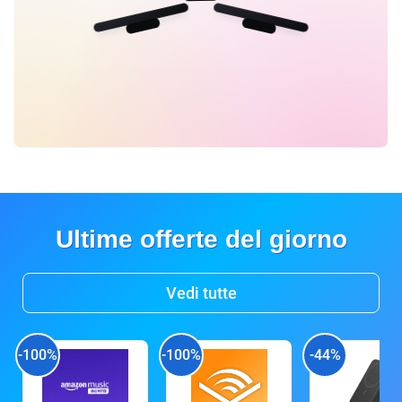
Ultime offerte del giorno
Vedi tutte
-100%
-100%
-44%